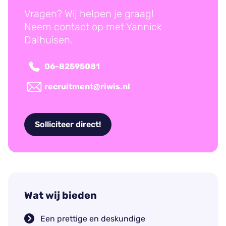
Vragen? Wij helpen je graag!
Neem contact op met Yannick
Dalhuisen.
06-82595081
recruitment@riwis.nl
Solliciteer direct!
Wat wij bieden
Een prettige en deskundige